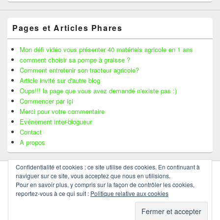
Pages et Articles Phares
Mon défi vidéo vous présenter 40 matériels agricole en 1 ans
comment choisir sa pompe à graisse ?
Comment entretenir son tracteur agricole?
Article invité sur d'autre blog
Oups!!! la page que vous avez demandé n'existe pas :)
Commencer par içi
Merci pour votre commentaire
Evénement inter-blogueur
Contact
A propos
Confidentialité et cookies : ce site utilise des cookies. En continuant à
naviguer sur ce site, vous acceptez que nous en utilisions.
Pour en savoir plus, y compris sur la façon de contrôler les cookies,
reportez-vous à ce qui suit :
Politique relative aux cookies
Copyright © 2026
AGRICULTEUR CONNECTE
. Tous Droits Réservés.
Thème : Catch Box par
Thèmes Catch