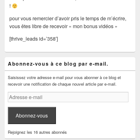
!
pour vous remercier d’avoir pris le temps de m’écrire,
vous êtes libre de recevoir « mon bonus vidéos »
[thrive_leads id=’358′]
Zone
Abonnez-vous à ce blog par e-mail.
principale
de
widget
Saisissez votre adresse e-mail pour vous abonner à ce blog et
pour
recevoir une notification de chaque nouvel article par e-mail.
la
barre
Adresse
latérale
e-
mail
Abonnez-vous
Rejoignez les 16 autres abonnés