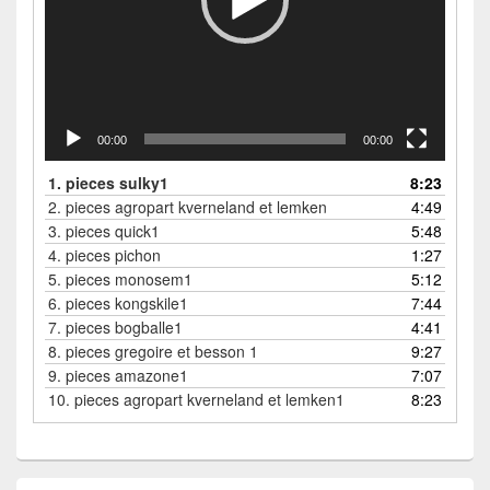
00:00
00:00
1.
pieces sulky1
8:23
2.
pieces agropart kverneland et lemken
4:49
3.
pieces quick1
5:48
4.
pieces pichon
1:27
5.
pieces monosem1
5:12
6.
pieces kongskile1
7:44
7.
pieces bogballe1
4:41
8.
pieces gregoire et besson 1
9:27
9.
pieces amazone1
7:07
10.
pieces agropart kverneland et lemken1
8:23
Zone