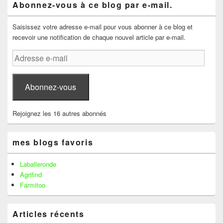
Abonnez-vous à ce blog par e-mail.
principale
de
widget
Saisissez votre adresse e-mail pour vous abonner à ce blog et
pour
recevoir une notification de chaque nouvel article par e-mail.
la
barre
Adresse
latérale
e-
mail
Abonnez-vous
Rejoignez les 16 autres abonnés
mes blogs favoris
Laballeronde
Agrifind
Farmitoo
Articles récents